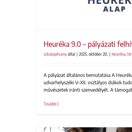
Heuréka 9.0 – pályázati felh
szkalapitvany
által
|
2025. október 20.
|
heuréka
,
hí
A pályázat általános bemutatása A Heuréka
Heuréka 9.0 – pályázati
udvarhelyszéki V–XII. osztályos diákok tud
művészetek iránti szenvedélyét. A támogatá
Tovább