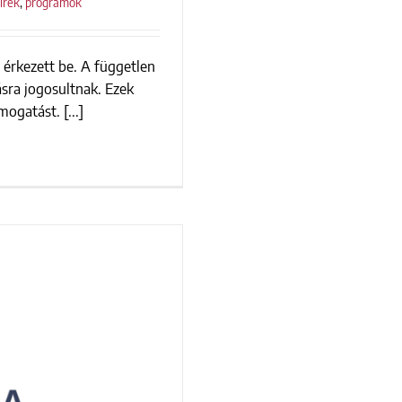
írek
,
programok
t érkezett be. A független
pályázatok
ásra jogosultnak. Ezek
ogatást. [...]