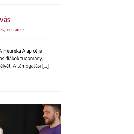
ívás
rek
,
programok
A Heuréka Alap célja
i felhívás
lyos diákok tudomány,
lyét. A támogatási [...]