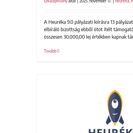
szkalapitvany
által
|
2025. november 17.
|
heuréka
,
h
A Heuréka 9.0 pályázati kiírásra 13 pályáza
Heuréka 9.0 – nyertes 
elbíráló bizottság ebből ötöt ítélt támogat
összesen 30.000,00 lej értékben kapnak tám
Tovább