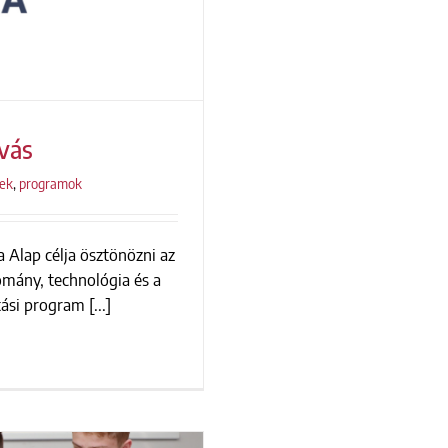
ívás
rek
,
programok
 Alap célja ösztönözni az
 felhívás
omány, technológia és a
si program [...]