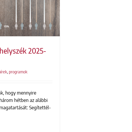
rhelyszék 2025-
hírek
,
programok
elyszék 2025-ben
nk, hogy mennyire
 három hétben az alábbi
magatartását: Segítettél-