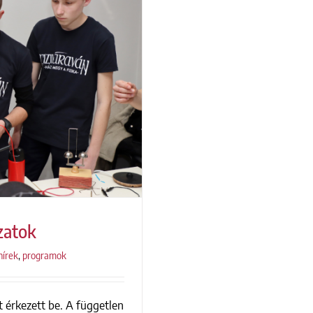
zatok
hírek
,
programok
t érkezett be. A független