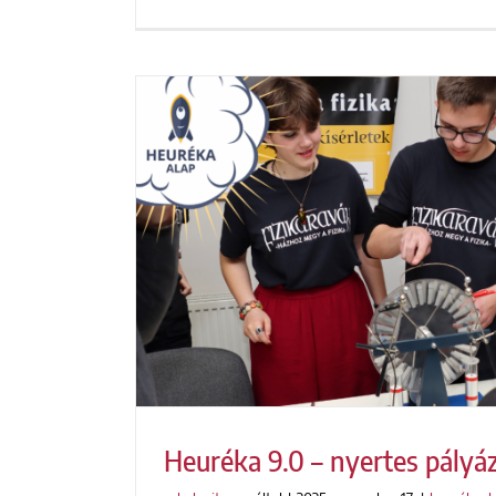
Heuréka 9.0 – nyertes pályá