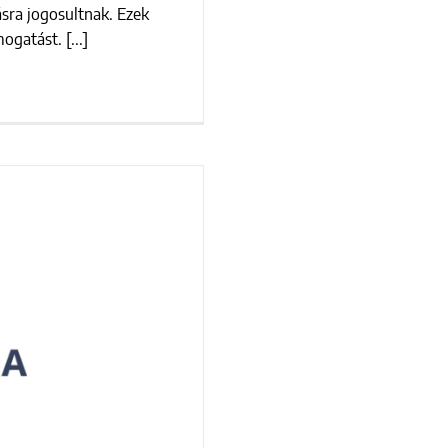
pályázatok
ásra jogosultnak. Ezek
gatást. [...]