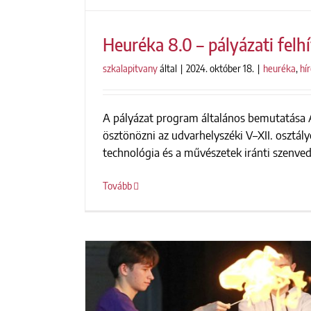
Heuréka 8.0 – pályázati felh
szkalapitvany
által
|
2024. október 18.
|
heuréka
,
hí
A pályázat program általános bemutatása 
Heuréka 8.0 – pályázat
ösztönözni az udvarhelyszéki V–XII. osztá
technológia és a művészetek iránti szenvedé
Tovább