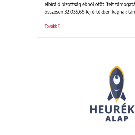
Heuréka 8.0 – nyertes 
elbíráló bizottság ebből ötöt ítélt támogat
összesen 32.035,68 lej értékben kapnak támo
Tovább