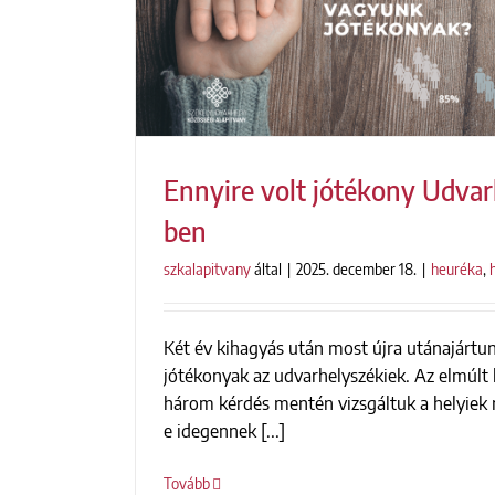
Ennyire volt jótékony Udva
ben
szkalapitvany
által
|
2025. december 18.
|
heuréka
,
Ennyire volt jótékony Udvarh
Két év kihagyás után most újra utánajártu
jótékonyak az udvarhelyszékiek. Az elmúlt
három kérdés mentén vizsgáltuk a helyiek 
e idegennek [...]
Tovább