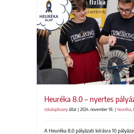
Heuréka 8.0 – nyertes pályá
szkalapitvany
által
|
2024. november 18.
|
heuréka
,
A Heuréka 8.0 pályázati kiírásra 10 pályáza