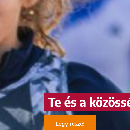
Te és a közöss
Légy része!