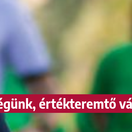
égünk, értékteremtő vá