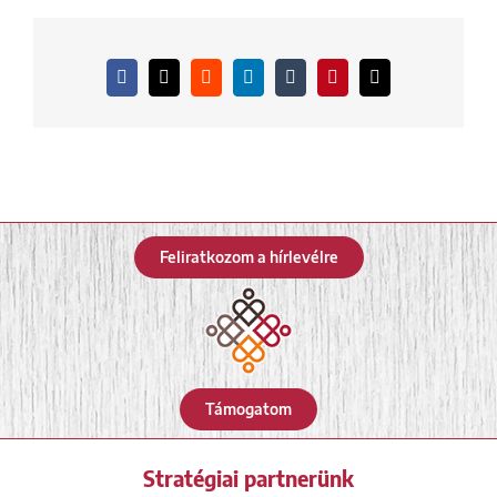
Facebook
X
Reddit
LinkedIn
Tumblr
Pinterest
Email:
Feliratkozom a hírlevélre
Támogatom
Stratégiai partnerünk