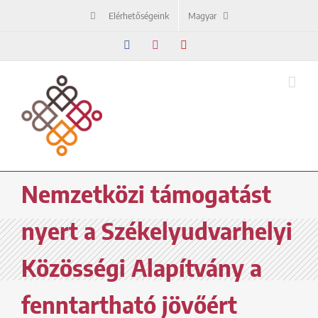
Kihagyás
Elérhetőségeink
Magyar
Facebook
Instagram
YouTube
Nemzetközi támogatást
nyert a Székelyudvarhelyi
Közösségi Alapítvány a
fenntartható jövőért