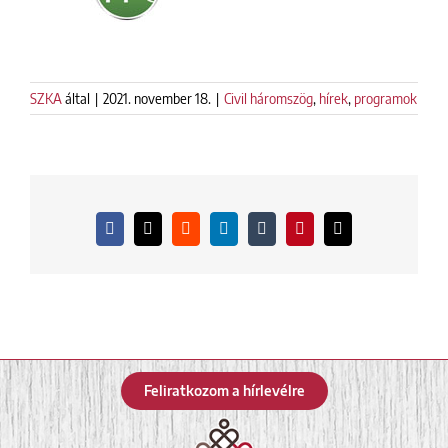
SZKA
által
|
2021. november 18.
|
Civil háromszög
,
hírek
,
programok
Facebook
X
Reddit
LinkedIn
Tumblr
Pinterest
Email:
Feliratkozom a hírlevélre