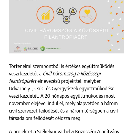
Image
Történelmi szempontból is értékes együttműködés
veszi kezdetét a
Civil háromszög a közösségi
filantrópiáért
elnevezésű projekttel, melyben
Udvarhely-, Csík- és Gyergyószék együttműködése
veszi kezdetét. A 20 hónapos együttműködés most
november elejével indul el, mely alapvetően a három
civil szervezet fejlődését és a három térségben a civil
társadalom fejlődését célozza meg.
A projektet a Székelyudvarhelyi Közösségi Alapítvány