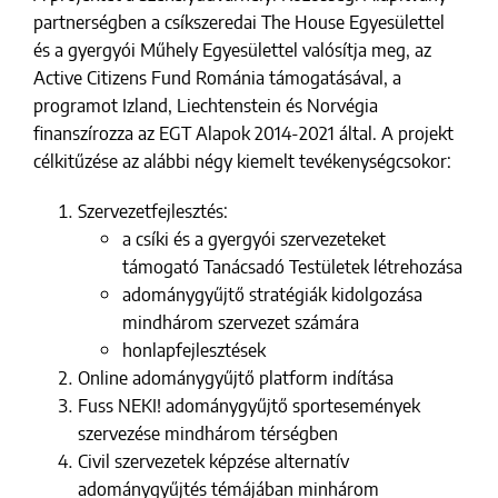
partnerségben a csíkszeredai The House Egyesülettel
és a gyergyói Műhely Egyesülettel valósítja meg, az
Active Citizens Fund Románia támogatásával, a
programot Izland, Liechtenstein és Norvégia
finanszírozza az EGT Alapok 2014-2021 által. A projekt
célkitűzése az alábbi négy kiemelt tevékenységcsokor:
Szervezetfejlesztés:
a csíki és a gyergyói szervezeteket
támogató Tanácsadó Testületek létrehozása
adománygyűjtő stratégiák kidolgozása
mindhárom szervezet számára
honlapfejlesztések
Online adománygyűjtő platform indítása
Fuss NEKI! adománygyűjtő sportesemények
szervezése mindhárom térségben
Civil szervezetek képzése alternatív
adománygyűjtés témájában minhárom