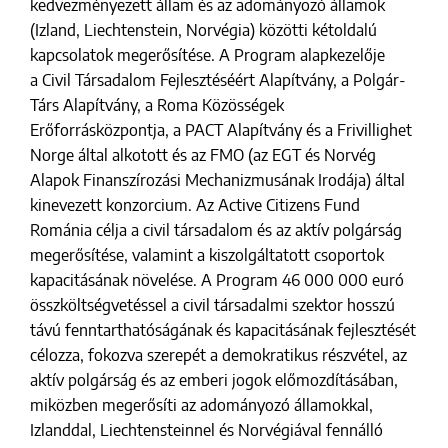
kedvezményezett állam és az adományozó államok
(Izland, Liechtenstein, Norvégia) közötti kétoldalú
kapcsolatok megerősítése. A Program alapkezelője
a Civil Társadalom Fejlesztéséért Alapítvány, a Polgár-
Társ Alapítvány, a Roma Közösségek
Erőforrásközpontja, a PACT Alapítvány és a Frivillighet
Norge által alkotott és az FMO (az EGT és Norvég
Alapok Finanszírozási Mechanizmusának Irodája) által
kinevezett konzorcium. Az Active Citizens Fund
Románia célja a civil társadalom és az aktív polgárság
megerősítése, valamint a kiszolgáltatott csoportok
kapacitásának növelése. A Program 46 000 000 euró
összköltségvetéssel a civil társadalmi szektor hosszú
távú fenntarthatóságának és kapacitásának fejlesztését
célozza, fokozva szerepét a demokratikus részvétel, az
aktív polgárság és az emberi jogok előmozdításában,
miközben megerősíti az adományozó államokkal,
Izlanddal, Liechtensteinnel és Norvégiával fennálló