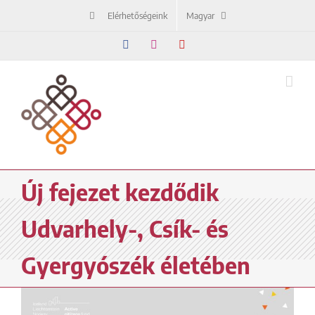
Kihagyás
Elérhetőségeink
Magyar
Facebook
Instagram
YouTube
Új fejezet kezdődik
Udvarhely-, Csík- és
Gyergyószék életében
View
Larger