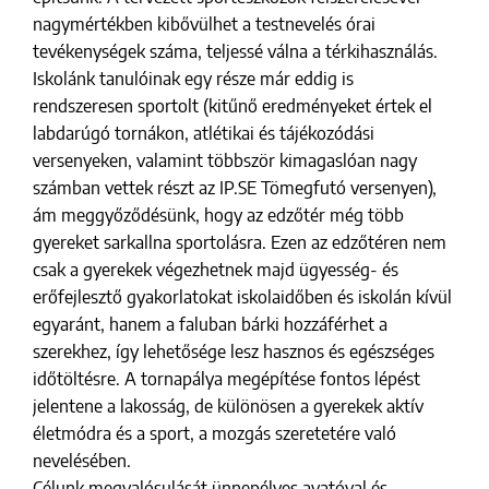
nagymértékben kibővülhet a testnevelés órai
tevékenységek száma, teljessé válna a térkihasználás.
Iskolánk tanulóinak egy része már eddig is
rendszeresen sportolt (kitűnő eredményeket értek el
labdarúgó tornákon, atlétikai és tájékozódási
versenyeken, valamint többször kimagaslóan nagy
számban vettek részt az IP.SE Tömegfutó versenyen),
ám meggyőződésünk, hogy az edzőtér még több
gyereket sarkallna sportolásra. Ezen az edzőtéren nem
csak a gyerekek végezhetnek majd ügyesség- és
erőfejlesztő gyakorlatokat iskolaidőben és iskolán kívül
egyaránt, hanem a faluban bárki hozzáférhet a
szerekhez, így lehetősége lesz hasznos és egészséges
időtöltésre. A tornapálya megépítése fontos lépést
jelentene a lakosság, de különösen a gyerekek aktív
életmódra és a sport, a mozgás szeretetére való
nevelésében.
Célunk megvalósulását ünnepélyes avatóval és