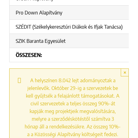
Pro Down Alapítvány
1
SZÉDIT (Székelykeresztúri Diákok és Ifjak Tanácsa)
4
SZIK Baranta Egyesület
2
ÖSSZESEN:
2
×
A helyszínen 8.042 lejt adományoztak a
jelenlevők. Október 29-ig a szervezetek be
kell gyűjtsék a felajánlott támogatásokat. A
civil szervezetek a teljes összeg 90%-át
kapják meg projektjeik megvalósítására,
melyre a szerződéskötéstől számítva 3
hónap áll a rendelkezésükre. Az összeg 10%-
a a Közösségi Alapítvány költségeit fedezi.