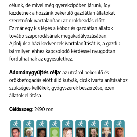
célunk, de mivel még gyerekcipőben járunk, így
kezdetnek a hozzánk bekerülő gazdátlan állatokat
szeretnénk ivartalanítani az örökbeadás előtt.
Ez már egy kis lépés a kóbor és gazdátlan állatok
tovább szaporodásának megakadályozásában.
Ajánljuk a házi kedvencek ivartalanítását is, a gazdik
bármilyen ehhez kapcsolódó kérdéssel nyugodtan
fordulhatnak az egyesülethez.
Adománygyűjtés célja
: az utcáról bekerülő és
örökbefogadás előtt álló kutyák, cicák ivartalanításához
szükséges kellékek, gyógyszerek beszerzése, ezen
állatok ellátása.
Célösszeg
: 2490 ron