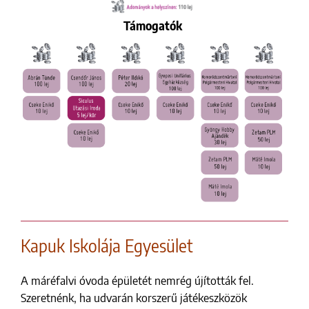
Támogatók
Kapuk Iskolája Egyesület
A máréfalvi óvoda épületét nemrég újították fel.
Szeretnénk, ha udvarán korszerű játékeszközök