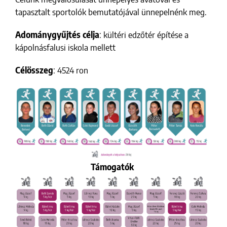
tapasztalt sportolók bemutatójával ünnepelnénk meg.
Adománygyűjtés célja
: kültéri edzőtér építése a
kápolnásfalusi iskola mellett
Célösszeg
: 4524 ron
Támogatók