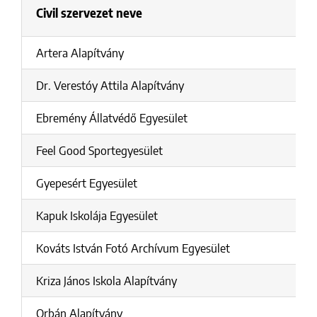
Civil szervezet neve
P
Artera Alapítvány
1
Dr. Verestóy Attila Alapítvány
4
Ebremény Állatvédő Egyesület
2
Feel Good Sportegyesület
Gyepesért Egyesület
1
Kapuk Iskolája Egyesület
1
Kováts István Fotó Archívum Egyesület
1
Kriza János Iskola Alapítvány
4
Orbán Alapítvány
1