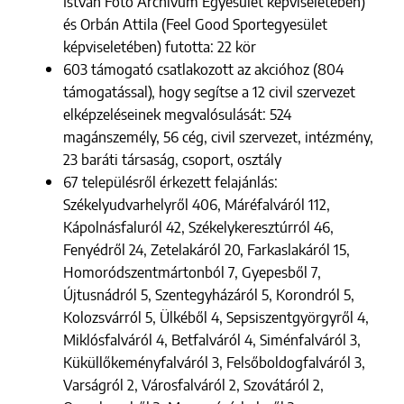
István Fotó Archívum Egyesület képviseletében)
és Orbán Attila (Feel Good Sportegyesület
képviseletében) futotta: 22 kör
603 támogató csatlakozott az akcióhoz (804
támogatással), hogy segítse a 12 civil szervezet
elképzeléseinek megvalósulását: 524
magánszemély, 56 cég, civil szervezet, intézmény,
23 baráti társaság, csoport, osztály
67 településről érkezett felajánlás:
Székelyudvarhelyről 406, Máréfalváról 112,
Kápolnásfaluról 42, Székelykeresztúrról 46,
Fenyédről 24, Zetelakáról 20, Farkaslakáról 15,
Homoródszentmártonból 7, Gyepesből 7,
Újtusnádról 5, Szentegyházáról 5, Korondról 5,
Kolozsvárról 5, Ülkéből 4, Sepsiszentgyörgyről 4,
Miklósfalváról 4, Betfalváról 4, Siménfalváról 3,
Küküllőkeményfalváról 3, Felsőboldogfalváról 3,
Varságról 2, Városfalváról 2, Szovátáról 2,