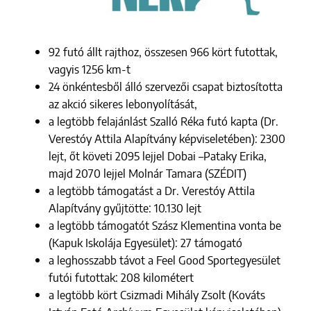
92 futó állt rajthoz, összesen 966 kört futottak,
vagyis 1256 km-t
24 önkéntesből álló szervezői csapat biztosította
az akció sikeres lebonyolítását,
a legtöbb felajánlást Szalló Réka futó kapta (Dr.
Verestóy Attila Alapítvány képviseletében): 2300
lejt, őt követi 2095 lejjel Dobai –Pataky Erika,
majd 2070 lejjel Molnár Tamara (SZÉDIT)
a legtöbb támogatást a Dr. Verestóy Attila
Alapítvány gyűjtötte: 10.130 lejt
a legtöbb támogatót Szász Klementina vonta be
(Kapuk Iskolája Egyesület): 27 támogató
a leghosszabb távot a Feel Good Sportegyesület
futói futottak: 208 kilométert
a legtöbb kört Csizmadi Mihály Zsolt (Kováts