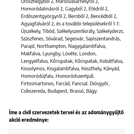
Oroszhegyből 2, Marosvásárhelyről 2,
Homoródalmásról 2, Gagyból 2, Etédről 2,
Erdőszentgyörgyről 2, Bernből 2, Bencédből 2,
Agyagfalváról 2, és a további településekről 1-1:
Újszékely, Tibód, Székelyszentkirály, Székelyderzs,
Szászfenes, Sóvárad, Segesvár, Sajószentandrás,
Parajd, Northampton, Nagygalambfalva,
Makfalva, Lyungby, Lövéte, London,
Lengyelfalva, Kőrispatak, Kőrispatak, Kobátfalva,
Kissolymos, Kisgalambfalva, Keszthely, Kányád,
Homoródújfalu, Homoródszentpál,
Firtosmartonos, Farcád, Fancsal, Diósgyőr,
Csíkszereda, Budapest, Brassó, Bágy.
Íme a civil szervezetek tervei és az adománygyűjtő
akció eredménye: