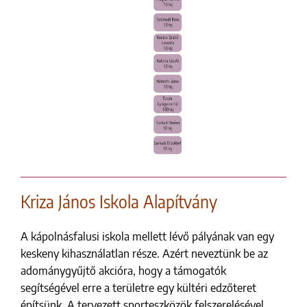
Kriza János Iskola Alapítvány
A kápolnásfalusi iskola mellett lévő pályának van egy
keskeny kihasználatlan része. Azért neveztünk be az
adománygyűjtő akcióra, hogy a támogatók
segítségével erre a területre egy kültéri edzőteret
építsünk. A tervezett sporteszközök felszerelésével