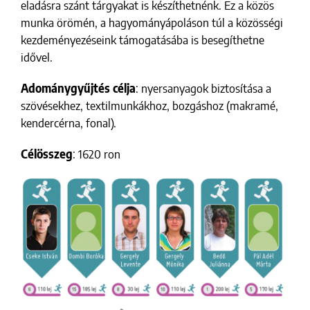
eladásra szánt tárgyakat is készíthetnénk. Ez a közös
munka örömén, a hagyományápoláson túl a közösségi
kezdeményezéseink támogatásába is besegíthetne
idővel.
Adománygyűjtés célja
: nyersanyagok biztosítása a
szövésekhez, textilmunkákhoz, bozgáshoz (makramé,
kendercérna, fonal).
Célösszeg
: 1620 ron