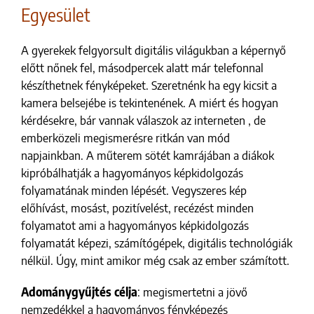
Egyesület
A gyerekek felgyorsult digitális világukban a képernyő
előtt nőnek fel, másodpercek alatt már telefonnal
készíthetnek fényképeket. Szeretnénk ha egy kicsit a
kamera belsejébe is tekintenének. A miért és hogyan
kérdésekre, bár vannak válaszok az interneten , de
emberközeli megismerésre ritkán van mód
napjainkban. A műterem sötét kamrájában a diákok
kipróbálhatják a hagyományos képkidolgozás
folyamatának minden lépését. Vegyszeres kép
előhívást, mosást, pozitívelést, recézést minden
folyamatot ami a hagyományos képkidolgozás
folyamatát képezi, számítógépek, digitális technológiák
nélkül. Úgy, mint amikor még csak az ember számított.
Adománygyűjtés célja
: megismertetni a jövő
nemzedékkel a hagyományos fényképezés