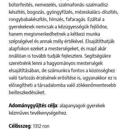
bútorfestés, nemezelés, szalmafonás-szalmadísz
készítés, bogozás, gyöngyfűzés, mézeskalács-díszítés,
rongybabakészítés, hímzés, fafaragás. Ezáltal a
gyerekeknek nemcsak a kézügyességük fejlődne,
hanem megismerkedhetnek a kétkezi munka
szépségével és annak mély értékével. Elsajátíthatják
alapfokon ezeket a mesterségeket, és majd akár
önállóan is tovább tudják fejleszteni. Segítségükre
szeretnénk lenni a hagyományos mesterségek
elsajátításában, de számunkra fontos a közösséghez
való tartozás érzésének erősítése is, ugyanakkor ez is
elősegítheti a társadalomba való zökkenőmentesebb
beilleszkedésüket.
Adománygyűjtés célja
: alapanyagok gyerekek
kézműves tevékenységeihez.
Célösszeg
: 1312 ron