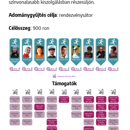
színvonalasabb kiszolgálásban részesüljön.
Adománygyűjtés célja
: rendezvénysátor
Célösszeg
: 900 ron
Támogatók