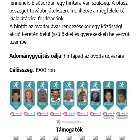
lennének. Elsősorban egy hintára van szükség. A plusz
összeget további játékszerekre, illetve a megfelelő tér
kialakítására fordítanánk.
A hintát az óvodaudvar rendezésekor egy közösségi
akció keretén belül (szülőkkel és gyerekekkel) helyezzük
üzembe.
Adománygyűjtés célja
: hintapad az óvoda udvarára
Célösszeg
: 1900 ron
Támogatók