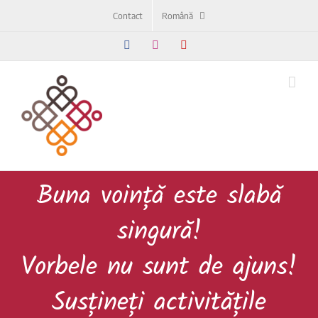
Skip
Contact
Română
to
content
Facebook
Instagram
YouTube
Buna voință este slabă
singură!
Vorbele nu sunt de ajuns!
Susțineți activitățile