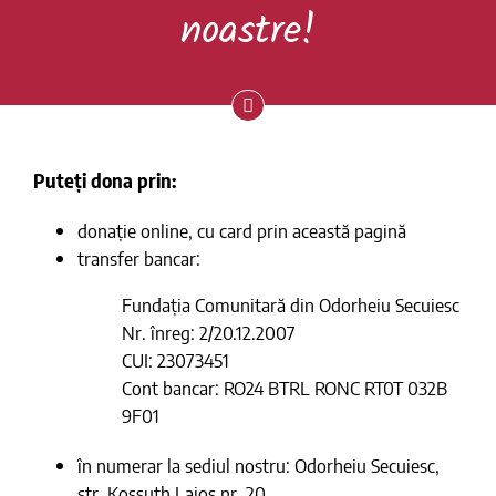
noastre!
Puteți dona prin:
donație online, cu card prin această pagină
transfer bancar:
Fundația Comunitară din Odorheiu Secuiesc
Nr. înreg: 2/20.12.2007
CUI: 23073451
Cont bancar: RO24 BTRL RONC RT0T 032B
9F01
în numerar la sediul nostru: Odorheiu Secuiesc,
str. Kossuth Lajos nr. 20