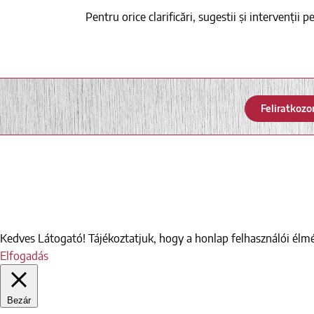
Pentru orice clarificări, sugestii și intervenți
Feliratkozo
Kedves Látogató! Tájékoztatjuk, hogy a honlap felhasználói él
Elfogadás
Bezár