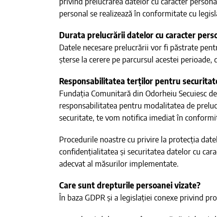
privind prelucrarea datelor cu caracter personal
personal se realizează în conformitate cu legisla
Durata prelucrării datelor cu caracter pers
Datele necesare prelucrării vor fi păstrate pen
șterse la cerere pe parcursul acestei perioade, 
Responsabilitatea terților pentru securitat
Fundația Comunitară din Odorheiu Secuiesc depu
responsabilitatea pentru modalitatea de prelucr
securitate, te vom notifica imediat în conformit
Procedurile noastre cu privire la protecția date
confidențialitatea și securitatea datelor cu car
adecvat al măsurilor implementate.
Care sunt drepturile persoanei vizate?
În baza GDPR și a legislației conexe privind pro