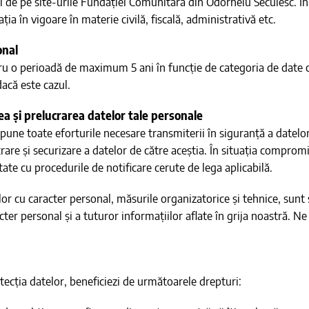
 de pe site-urile Fundației Comunitară din Odorheiu Secuiesc. În a
ția în vigoare în materie civilă, fiscală, administrativă etc.
onal
tru o perioadă de maximum 5 ani în funcție de categoria de date c
dacă este cazul.
ea și prelucrarea datelor tale personale
ne toate eforturile necesare transmiterii în siguranță a datelor 
are și securizare a datelor de către aceștia. În situația comprom
ate cu procedurile de notificare cerute de lega aplicabilă.
lor cu caracter personal, măsurile organizatorice și tehnice, sunt
acter personal și a tuturor informațiilor aflate în grija noastră. 
tecția datelor, beneficiezi de următoarele drepturi: