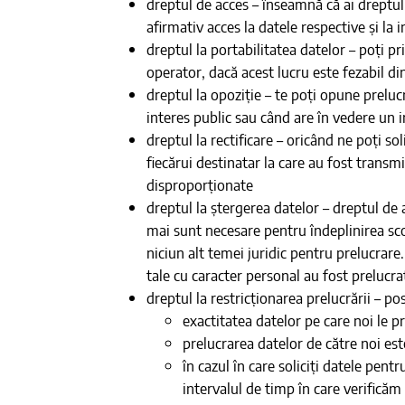
dreptul de acces – înseamnă că ai dreptul 
afirmativ acces la datele respective și la
dreptul la portabilitatea datelor – poți pr
operator, dacă acest lucru este fezabil di
dreptul la opoziție – te poți opune preluc
interes public sau când are în vedere un i
dreptul la rectificare – oricând ne poți so
fiecărui destinatar la care au fost transm
disproporționate
dreptul la ștergerea datelor – dreptul de a 
mai sunt necesare pentru îndeplinirea sco
niciun alt temei juridic pentru prelucrar
tale cu caracter personal au fost prelucra
dreptul la restricționarea prelucrării – po
exactitatea datelor pe care noi le 
prelucrarea datelor de către noi este 
în cazul în care soliciți datele pen
intervalul de timp în care verificăm