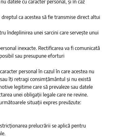
nu datele cu caracter personal, și în caz
 dreptul ca acestea să fie transmise direct altui
ru îndeplinirea unei sarcini care servește unui
r personal inexacte. Rectificarea va fi comunicată
mposibil sau presupune eforturi
cu caracter personal în cazul în care acestea nu
sau îți retragi consimțământul și nu există
motive legitime care să prevaleze sau datele
tarea unei obligații legale care ne revine.
e următoarele situații expres prevăzute:
stricționarea prelucrării se aplică pentru
le.