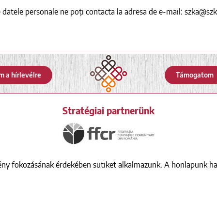
i pe datele personale ne poți contacta la adresa de e-mail: szka@sz
m a hírlevélre
Támogatom
Stratégiai partnerünk
mény fokozásának érdekében sütiket alkalmazunk. A honlapunk ha