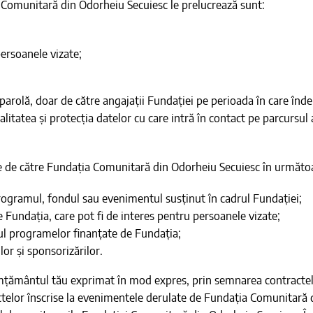
 Comunitară din Odorheiu Secuiesc le prelucrează sunt:
persoanele vizate;
 parolă, doar de către angajații Fundației pe perioada în care înde
itatea și protecția datelor cu care intră în contact pe parcursul ac
te de către Fundația Comunitară din Odorheiu Secuiesc în următoa
programul, fondul sau evenimentul susținut în cadrul Fundației;
Fundația, care pot fi de interes pentru persoanele vizate;
rul programelor finanțate de Fundația;
lor și sponsorizărilor.
imțământul tău exprimat în mod expres, prin semnarea contractelo
telor înscrise la evenimentele derulate de Fundația Comunitară di