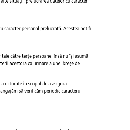
lte situații, prelucrarea datelor cu caracter
u caracter personal prelucrată. Acestea pot fi
tale către terțe persoane, însă nu își asumă
iterii acestora ca urmare a unei breșe de
 structurate în scopul de a asigura
Ne angajăm să verificăm periodic caracterul