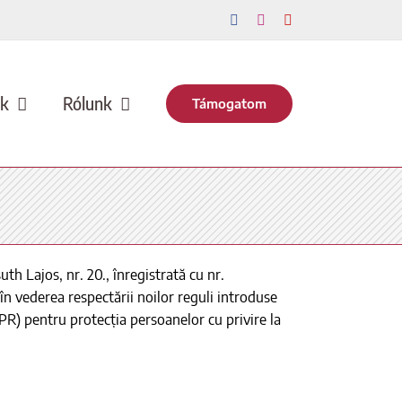
Facebook
Instagram
YouTube
nk
Rólunk
Támogatom
h Lajos, nr. 20., înregistrată cu nr.
 în vederea respectării noilor reguli introduse
PR) pentru protecția persoanelor cu privire la