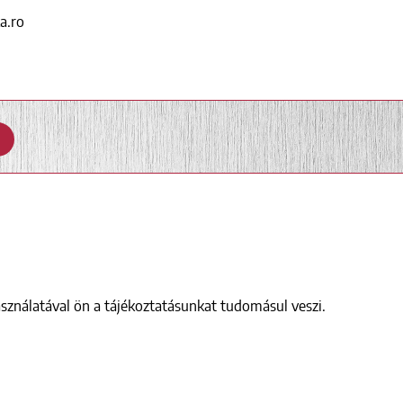
ka.ro
sználatával ön a tájékoztatásunkat tudomásul veszi.