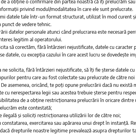
de a obține o confirmare din partea noastră că îți prelucrăm sau 
 informații privind modul/modalitatea în care ele sunt prelucrate.
imi datele tale într-un format structurat, utilizat în mod curent și
n punct de vedere tehnic.
rării datelor personale atunci când prelucrarea este necesară pent
nteres legitim al operatorului.
licita să corectăm, fără întârzieri nejustificate, datele cu caracte
ise datele, cu excepția cazului în care acest lucru se dovedește i
ne solicita, fără întârzieri nejustificate, să îți fie șterse datele 
purilor pentru care au fost colectate sau prelucrate de către noi 
e. De asemenea, oricând, te poți opune prelucrării dacă nu există 
te cu nerespectarea legii sau acestea trebuie șterse pentru respec
sibilitatea de a obține restricționarea prelucrării în oricare dintr
prelucrăm este contestată;
ilegală și soliciți restricționarea utilizării lor de către noi;
tru constatarea, exercitarea sau apărarea unui drept în instanță. Re
 dacă drepturile noastre legitime prevalează asupra drepturilor ta