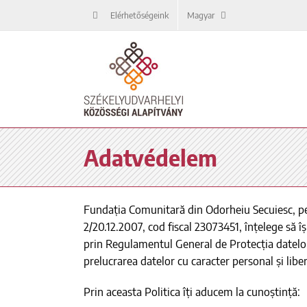
Kihagyás
Elérhetőségeink
Magyar
Adatvédelem
Fundația Comunitară din Odorheiu Secuiesc, pers
2/20.12.2007, cod fiscal 23073451, înțelege să îș
prin Regulamentul General de Protecția datelor,
prelucrarea datelor cu caracter personal și liber
Prin aceasta Politica îți aducem la cunoștință: